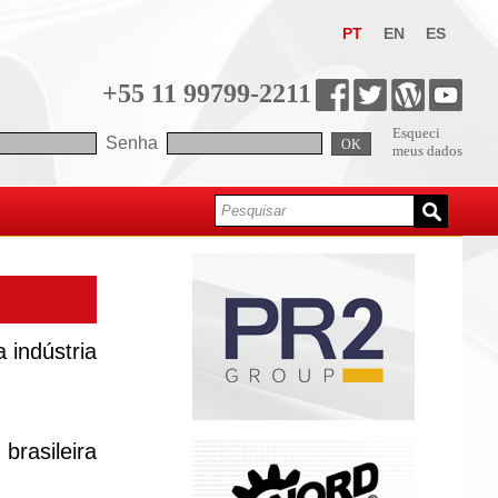
PT
EN
ES
+55 11 99799-2211
Esqueci
Senha
OK
meus dados
 indústria
rasileira