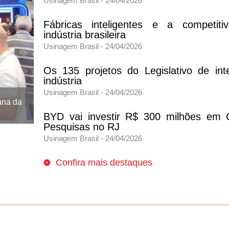
Usinagem Brasil - 24/04/2026
Fábricas inteligentes e a competiti
indústria brasileira
Usinagem Brasil - 24/04/2026
Os 135 projetos do Legislativo de int
indústria
A ABIMEI recebeu em sua sede representante
Usinagem Brasil - 24/04/2026
Zhejiang Meorient Commerce & Exhibition Inc., 
ana da
maiores empresas da Ásia no setor de feira
exposições.
BYD vai investir R$ 300 milhões em 
Pesquisas no RJ
Usinagem Brasil - 24/04/2026
Confira mais destaques