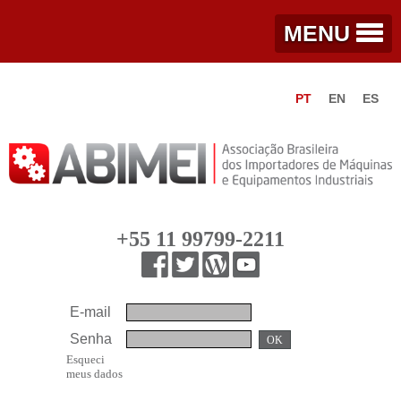
MENU
PT
EN
ES
+55 11 99799-2211
E-mail
Senha
OK
Esqueci
meus dados