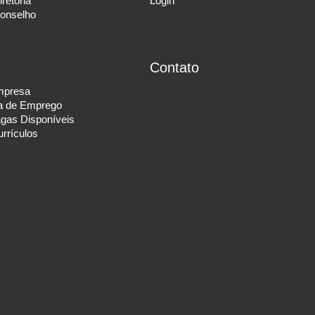
retoria
Login
onselho
Contato
mpresa
a de Emprego
agas Disponíveis
rrículos