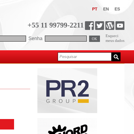
PT
EN
ES
+55 11 99799-2211
Esqueci
Senha
OK
meus dados