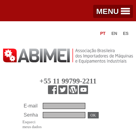
MENU
PT
EN
ES
+55 11 99799-2211
E-mail
Senha
OK
Esqueci
meus dados