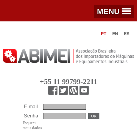
MENU
PT
EN
ES
+55 11 99799-2211
E-mail
Senha
OK
Esqueci
meus dados