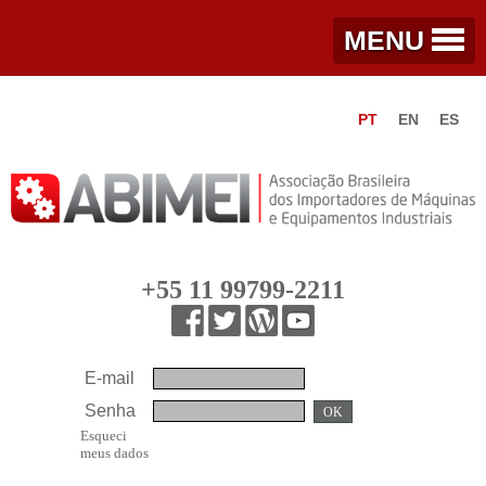
MENU
PT
EN
ES
+55 11 99799-2211
E-mail
Senha
OK
Esqueci
meus dados