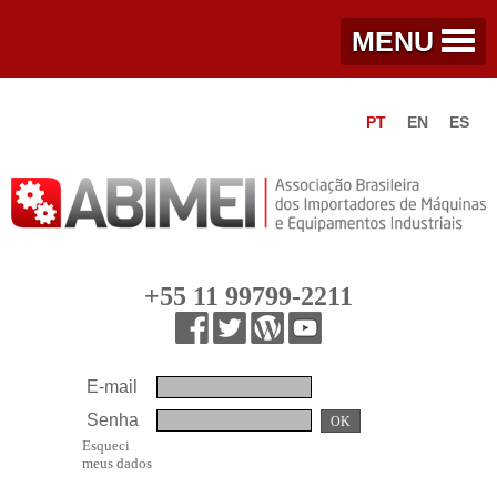
MENU
PT
EN
ES
+55 11 99799-2211
E-mail
Senha
OK
Esqueci
meus dados